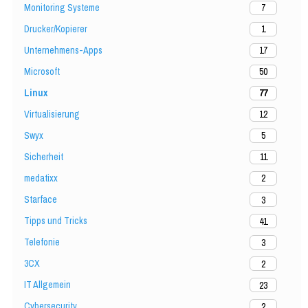
Monitoring Systeme
7
Drucker/Kopierer
1
Unternehmens-Apps
17
Microsoft
50
Linux
77
Virtualisierung
12
Swyx
5
Sicherheit
11
medatixx
2
Starface
3
Tipps und Tricks
41
Telefonie
3
3CX
2
IT Allgemein
23
Cybersecurity
2