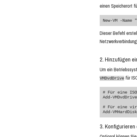
einen Speicherort für
New-VM -Name "
Dieser Befehl erste
Netzwerkverbindung 
2. Hinzufügen ei
Um ein Betriebssyst
für IS
VMDvdDrive
# Für eine ISO
Add-VMDvdDrive
# Für eine vir
3. Konfiguriere
Optional können Sie