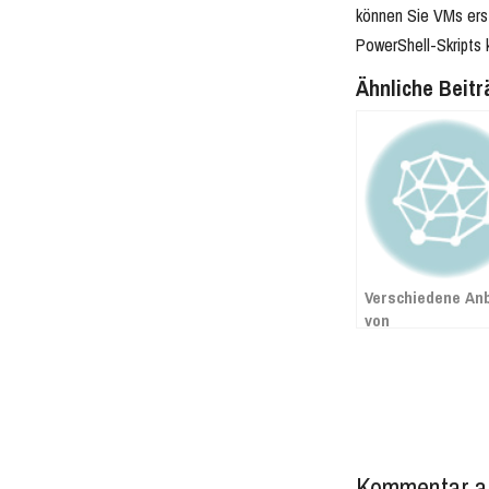
können Sie VMs ers
PowerShell-Skripts 
Ähnliche Beitr
Verschiedene Anb
von
Virtualisierungs
und die Vor- und
Nachteile
Kommentar a