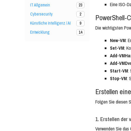
Eine ISO-Da
IT Allgemein
23
Cybersecurity
2
PowerShell-C
Künstliche Intelligenz / AI
9
Die wichtigsten Pow
Entwicklung
14
New-VM
: E
Set-VM
: K
Add-VMHar
Add-VMDvd
Start-VM
:
Stop-VM
: 
Erstellen ei
Folgen Sie diesen S
1. Erstellen der 
Verwenden Sie das