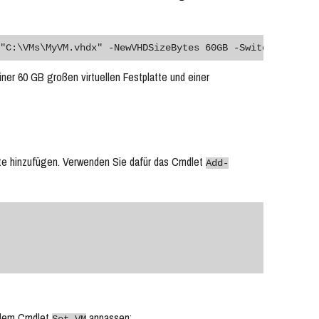
"C:\VMs\MyVM.vhdx" -NewVHDSizeBytes 60GB -SwitchName "LA
er 60 GB großen virtuellen Festplatte und einer
atte hinzufügen. Verwenden Sie dafür das Cmdlet
Add-
t dem Cmdlet
anpassen: