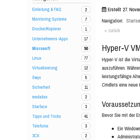
Erstellt
27. Nove
Einleitung & FAQ
2
Monitoring Systeme
7
Navigation:
Startse
Drucker/Kopierer
1
< zurück
Unternehmens-Apps
17
Hyper-V VM 
Microsoft
50
Linux
77
Hyper-V ist die Vir
auszuführen. Währen
Virtualisierung
12
leistungsfähige Alte
Swyx
5
Cmdlets eine neue H
Sicherheit
11
medatixx
2
Voraussetzu
Starface
3
Bevor Sie mit der E
Tipps und Tricks
41
Telefonie
3
Ein Windows
3CX
2
Administrat