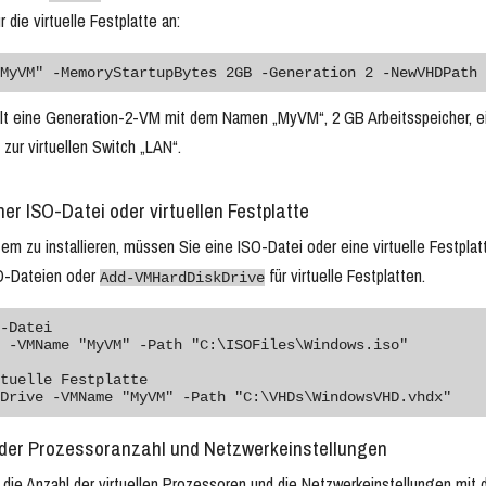
 die virtuelle Festplatte an:
MyVM" -MemoryStartupBytes 2GB -Generation 2 -NewVHDPath 
llt eine Generation-2-VM mit dem Namen „MyVM“, 2 GB Arbeitsspeicher, ein
zur virtuellen Switch „LAN“.
ner ISO-Datei oder virtuellen Festplatte
em zu installieren, müssen Sie eine ISO-Datei oder eine virtuelle Festpl
O-Dateien oder
für virtuelle Festplatten.
Add-VMHardDiskDrive
-Datei

 -VMName "MyVM" -Path "C:\ISOFiles\Windows.iso"

tuelle Festplatte

n der Prozessoranzahl und Netzwerkeinstellungen
 die Anzahl der virtuellen Prozessoren und die Netzwerkeinstellungen mi