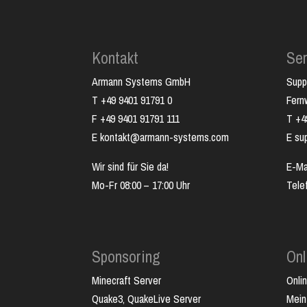
Kontakt
Ser
Armann Systems GmbH
Supp
T +49 9401 91791 0
Fer
F +49 9401 91791 111
T +4
E kontakt@armann-systems.com
E su
Wir sind für Sie da!
E-Ma
Mo-Fr 08:00 – 17:00 Uhr
Tele
Sponsoring
Onl
Minecraft Server
Onli
Quake3, QuakeLive Server
Mein