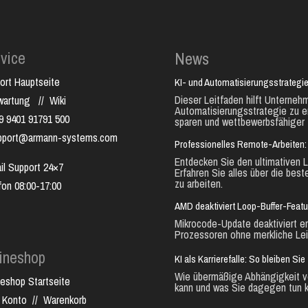
vice
News
ort Hauptseite
KI- und Automatisierungsstrategie
Dieser Leitfaden hilft Unternehm
nwartung
//
Wiki
Automatisierungsstrategie zu e
9 9401 91791 500
sparen und wettbewerbsfähiger 
pport@armann-systems.com
Professionelles Remote-Arbeiten: 
Entdecken Sie den ultimativen L
il Support 24×7
Erfahren Sie alles über die best
zu arbeiten.
fon 08:00-17:00
AMD deaktiviert Loop-Buffer-Feat
Mikrocode-Update deaktiviert e
Prozessoren ohne merkliche Lei
ineshop
KI als Karrierefalle: So bleiben S
Wie übermäßige Abhängigkeit vo
neshop Startseite
kann und was Sie dagegen tun k
 Konto
//
Warenkorb