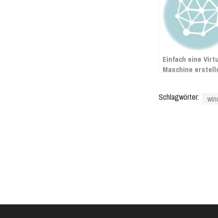
Einfach eine Virt
Maschine erstell
auf V-Sphere
Schlagwörter:
win