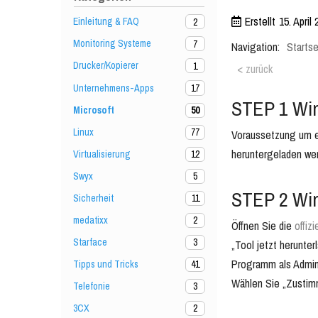
Erstellt
15. April
Einleitung & FAQ
2
Monitoring Systeme
7
Navigation:
Startse
Drucker/Kopierer
1
< zurück
Unternehmens-Apps
17
STEP 1 Wi
Microsoft
50
Linux
77
Voraussetzung um e
heruntergeladen we
Virtualisierung
12
Swyx
5
STEP 2 Win
Sicherheit
11
medatixx
2
Öffnen Sie die
offiz
Starface
3
„Tool jetzt herunte
Programm als Admini
Tipps und Tricks
41
Wählen Sie „Zustim
Telefonie
3
3CX
2