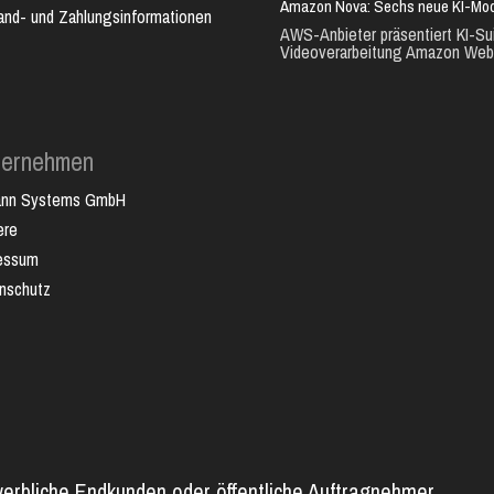
Amazon Nova: Sechs neue KI-Mode
and- und Zahlungsinformationen
AWS-Anbieter präsentiert KI-Sui
Videoverarbeitung Amazon Web.
ternehmen
ann Systems GmbH
ere
essum
nschutz
werbliche Endkunden oder öffentliche Auftragnehmer.