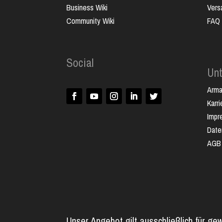
Business Wiki
Vers
Community Wiki
FAQ
Social
Un
Arm
Karri
Impr
Date
AGB
Unser Angebot gilt ausschließlich für ge