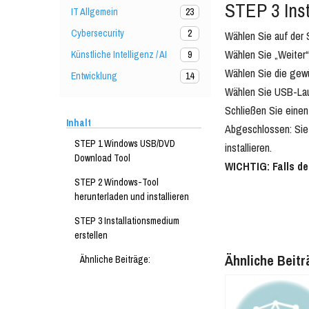
STEP 3 Inst
IT Allgemein
23
Cybersecurity
2
Wählen Sie auf der 
Wählen Sie „Weiter“
Künstliche Intelligenz / AI
9
Wählen Sie die gewü
Entwicklung
14
Wählen Sie USB-La
Schließen Sie eine
Inhalt
Abgeschlossen: Sie 
STEP 1 Windows USB/DVD
installieren.
Download Tool
WICHTIG: Falls de
STEP 2 Windows-Tool
herunterladen und installieren
STEP 3 Installationsmedium
erstellen
Ähnliche Beitr
Ähnliche Beiträge: