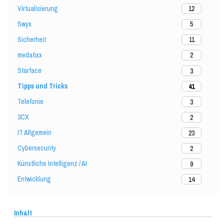
Virtualisierung
12
Swyx
5
Sicherheit
11
medatixx
2
Starface
3
Tipps und Tricks
41
Telefonie
3
3CX
2
IT Allgemein
23
Cybersecurity
2
Künstliche Intelligenz / AI
9
Entwicklung
14
Inhalt