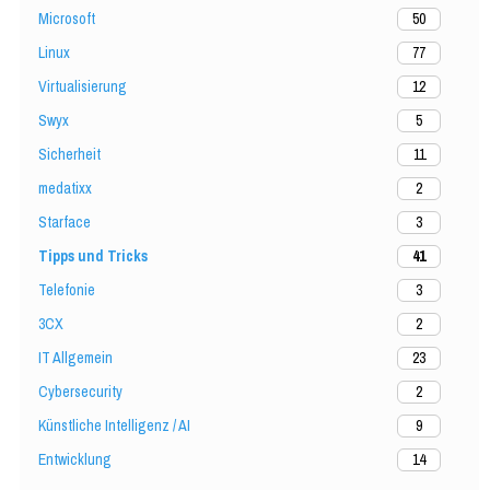
Microsoft
50
Linux
77
Virtualisierung
12
Swyx
5
Sicherheit
11
medatixx
2
Starface
3
Tipps und Tricks
41
Telefonie
3
3CX
2
IT Allgemein
23
Cybersecurity
2
Künstliche Intelligenz / AI
9
Entwicklung
14