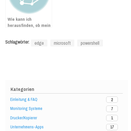
Wie kann ich
herausfinden, ob mein
Exchange Server von
dem Hafnium-Exploit
Schlagwörter:
edge
microsoft
powershell
betroffen ist?
Kategorien
Einleitung & FAQ
2
Monitoring Systeme
7
Drucker/Kopierer
1
Unternehmens-Apps
17