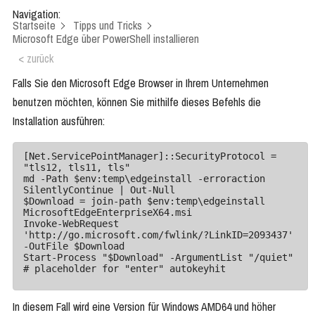
Navigation:
Startseite
Tipps und Tricks
Microsoft Edge über PowerShell installieren
< zurück
Falls Sie den Microsoft Edge Browser in Ihrem Unternehmen
benutzen möchten, können Sie mithilfe dieses Befehls die
Installation ausführen:
[Net.ServicePointManager]::SecurityProtocol = 
"tls12, tls11, tls"

md -Path $env:temp\edgeinstall -erroraction 
SilentlyContinue | Out-Null

$Download = join-path $env:temp\edgeinstall 
MicrosoftEdgeEnterpriseX64.msi

Invoke-WebRequest 
'http://go.microsoft.com/fwlink/?LinkID=2093437'  
-OutFile $Download

Start-Process "$Download" -ArgumentList "/quiet"

# placeholder for "enter" autokeyhit
In diesem Fall wird eine Version für Windows AMD64 und höher