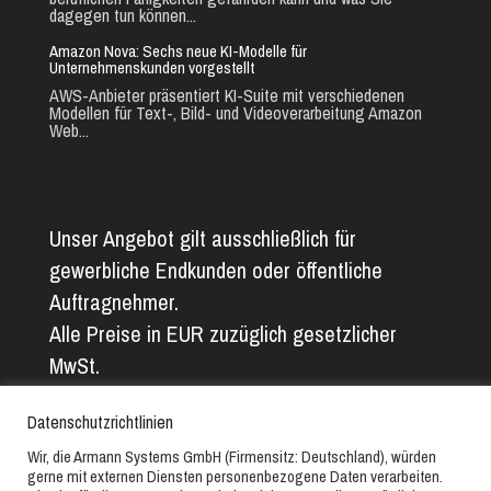
dagegen tun können...
Amazon Nova: Sechs neue KI-Modelle für
Unternehmenskunden vorgestellt
AWS-Anbieter präsentiert KI-Suite mit verschiedenen
Modellen für Text-, Bild- und Videoverarbeitung Amazon
Web...
Unser Angebot gilt ausschließlich für
gewerbliche Endkunden oder öffentliche
Auftragnehmer.
Alle Preise in EUR zuzüglich gesetzlicher
MwSt.
Alle Angaben ohne Gewähr. Abbildungs- und
Datenschutzrichtlinien
Textfehler vorbehalten.
Wir, die Armann Systems GmbH (Firmensitz: Deutschland), würden
gerne mit externen Diensten personenbezogene Daten verarbeiten.