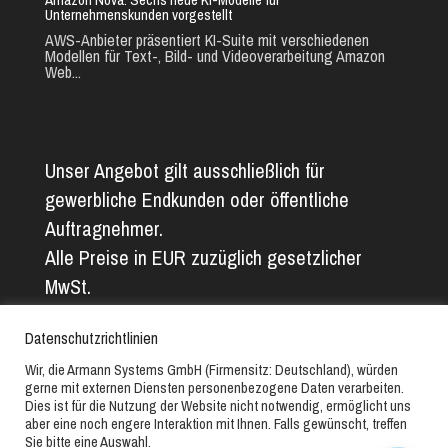
Unternehmenskunden vorgestellt
AWS-Anbieter präsentiert KI-Suite mit verschiedenen
Modellen für Text-, Bild- und Videoverarbeitung Amazon
Web...
Unser Angebot gilt ausschließlich für
gewerbliche Endkunden oder öffentliche
Auftragnehmer.
Alle Preise in EUR zuzüglich gesetzlicher
MwSt.
Alle Angaben ohne Gewähr. Abbildungs- und
Datenschutzrichtlinien
Textfehler vorbehalten.
Wir, die Armann Systems GmbH (Firmensitz: Deutschland), würden
gerne mit externen Diensten personenbezogene Daten verarbeiten.
Copyright © 2019-2025 // Armann Systems GmbH // Alle
Dies ist für die Nutzung der Website nicht notwendig, ermöglicht uns
aber eine noch engere Interaktion mit Ihnen. Falls gewünscht, treffen
Rechte vorbehalten.
Sie bitte eine Auswahl.