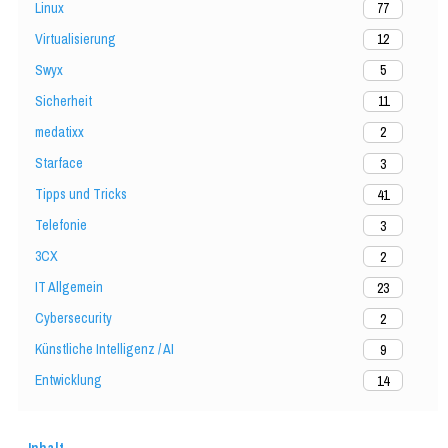
Linux
77
Virtualisierung
12
Swyx
5
Sicherheit
11
medatixx
2
Starface
3
Tipps und Tricks
41
Telefonie
3
3CX
2
IT Allgemein
23
Cybersecurity
2
Künstliche Intelligenz / AI
9
Entwicklung
14