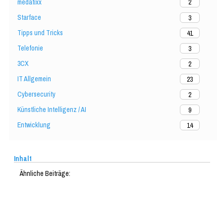
medatixx
2
Starface
3
Tipps und Tricks
41
Telefonie
3
3CX
2
IT Allgemein
23
Cybersecurity
2
Künstliche Intelligenz / AI
9
Entwicklung
14
Inhalt
Ähnliche Beiträge: