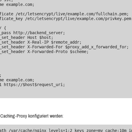
 Caching-Proxy konfiguriert werden:
ath /var/cache/nginx levels=1:2 keys_zone=my_cache:10m in