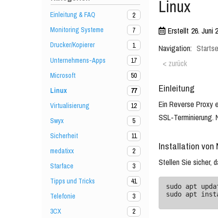
Linux
Einleitung & FAQ
2
Erstellt
26. Juni 
Monitoring Systeme
7
Drucker/Kopierer
1
Navigation:
Startse
Unternehmens-Apps
17
< zurück
Microsoft
50
Einleitung
Linux
77
Ein Reverse Proxy e
Virtualisierung
12
SSL-Terminierung. N
Swyx
5
Sicherheit
11
Installation von
medatixx
2
Stellen Sie sicher, d
Starface
3
Tipps und Tricks
41
sudo apt updat
sudo apt inst
Telefonie
3
3CX
2