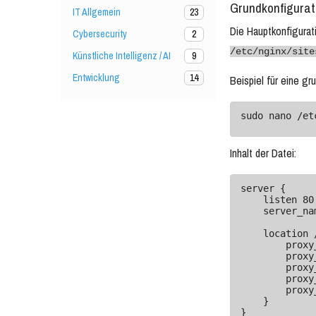
Grundkonfigurat
IT Allgemein
23
Die Hauptkonfigurat
Cybersecurity
2
/etc/nginx/site
Künstliche Intelligenz / AI
9
Entwicklung
14
Beispiel für eine g
sudo nano /et
Inhalt der Datei:
server {

    listen 80;

    server_name example.com;

    location / {

        proxy_pass http://backend_server;

        proxy_set_header Host $host;

        proxy_set_header X-Real-IP $remote_addr;

        proxy_set_header X-Forwarded-For $proxy_add_x_forwarded_for;

        proxy_set_header X-Forwarded-Proto $scheme;

    }

}