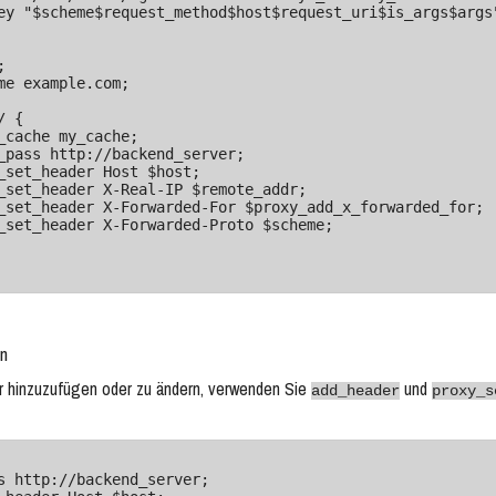
ey "$scheme$request_method$host$request_uri$is_args$args"
on
r hinzuzufügen oder zu ändern, verwenden Sie
und
add_header
proxy_s