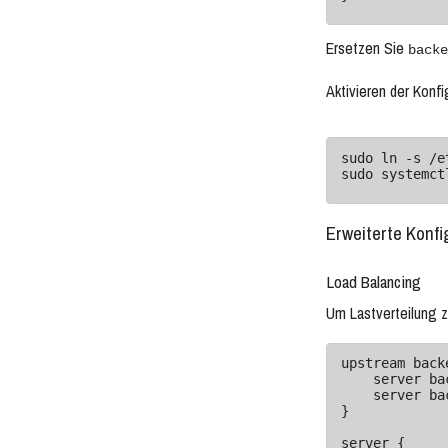
Ersetzen Sie
backe
Aktivieren der Konfi
sudo ln -s /e
sudo systemct
Erweiterte Konfi
Load Balancing
Um Lastverteilung z
upstream backe
    server backend1.example.com;

    server backend2.example.com;

}

server {
