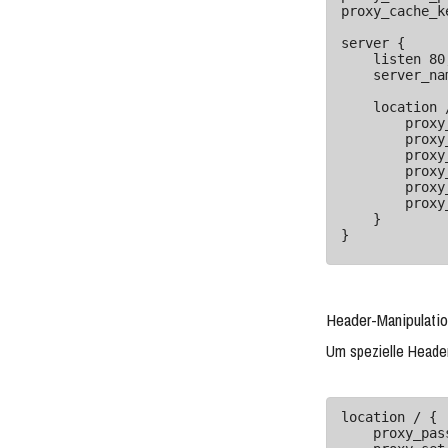
proxy_cache_k
server {

    listen 80;

    server_name example.com;

    location / {

        proxy_cache my_cache;

        proxy_pass http://backend_server;

        proxy_set_header Host $host;

        proxy_set_header X-Real-IP $remote_addr;

        proxy_set_header X-Forwarded-For $proxy_add_x_forwarded_for;

        proxy_set_header X-Forwarded-Proto $scheme;

    }

}
Header-Manipulati
Um spezielle Heade
location / {

    proxy_pass http://backend_server;
