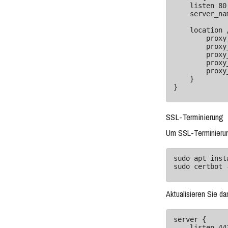
    listen 80;

    server_name example.com;

    location / {

        proxy_pass http://backend;

        proxy_set_header Host $host;

        proxy_set_header X-Real-IP $remote_addr;

        proxy_set_header X-Forwarded-For $proxy_add_x_forwarded_for;

        proxy_set_header X-Forwarded-Proto $scheme;

    }

}
SSL-Terminierung
Um SSL-Terminierung 
sudo apt inst
sudo certbot 
Aktualisieren Sie d
server {

    listen 443 ssl;
