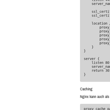
    server_name example.com;

    ssl_certificate /etc/letsencrypt/live/example.com/fullchain.pem;

    ssl_certificate_key /etc/letsencrypt/live/example.com/privkey.pem;

    location / {

        proxy_pass http://backend_server;

        proxy_set_header Host $host;

        proxy_set_header X-Real-IP $remote_addr;

        proxy_set_header X-Forwarded-For $proxy_add_x_forwarded_for;

        proxy_set_header X-Forwarded-Proto $scheme;

    }

}

server {

    listen 80;

    server_name example.com;

    return 301 https://$host$request_uri;

}
Caching
Nginx kann auch als
proxy_cache_p