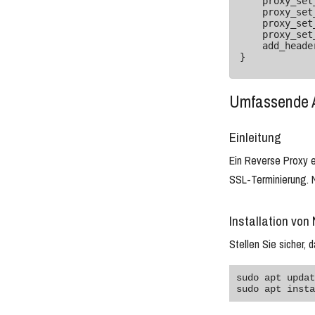
    proxy_set_header Host $host;

    proxy_set_header X-Real-IP $remote_addr;

    proxy_set_header X-Forwarded-For $proxy_add_x_forwarded_for;

    proxy_set_header X-Forwarded-Proto $scheme;

    add_header X-Custom-Header "value";

}
Umfassende A
Einleitung
Ein Reverse Proxy e
SSL-Terminierung. N
Installation von
Stellen Sie sicher, d
sudo apt updat
sudo apt insta