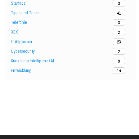
Starface
3
Tipps und Tricks
41
Telefonie
3
3CX
2
IT Allgemein
23
Cybersecurity
2
Künstliche Intelligenz / AI
9
Entwicklung
14