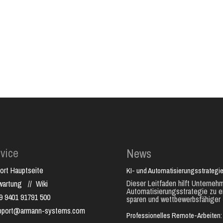
Werkseinstellung und
Neustart)
vice
News
ort Hauptseite
KI- und Automatisierungsstrategie
Dieser Leitfaden hilft Unternehm
nwartung
//
Wiki
Automatisierungsstrategie zu e
9 9401 91791 500
sparen und wettbewerbsfähiger 
pport@armann-systems.com
Professionelles Remote-Arbeiten: 