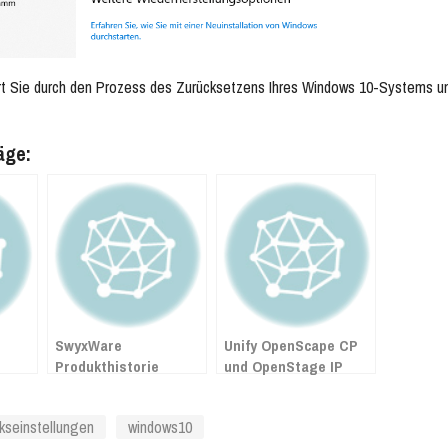
rt Sie durch den Prozess des Zurücksetzens Ihres Windows 10-Systems und
äge:
SwyxWare
Unify OpenScape CP
Produkthistorie
und OpenStage IP
Telefon
Tastenkombinationen
kseinstellungen
windows10
(für die