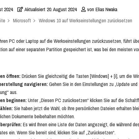
st 2024
Aktualisiert
20. August 2024
von
Elias Nwaka
ite
Microsoft
Windows 10 auf Werkseinstellungen zurücksetzen
Ihren PC oder Laptop auf die Werkseinstellungen zurückzusetzen, führt üb
tion auf einer separaten Partition gespeichert ist, was bei den meisten vori
en öffnen:
Drücken Sie gleichzeitig die Tasten [Windows] + [i], um die Wi
erstellung navigieren:
Gehen Sie in den Einstellungen zu „Update und S
lung“ aus.
en beginnen:
Unter „Diesen PC zurücksetzen“ klicken Sie auf die Schaltf
ählen:
Sie haben jetzt die Wahl, ob Ihre persönlichen Dateien erhalten ble
nlichen Dokumente beibehalten möchten.
berprüfen:
Es wird Ihnen eine Liste der Daten angezeigt, die während de
dates ein. Wenn Sie bereit sind, klicken Sie auf „Zurücksetzen“.