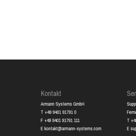
Kontakt
Ser
Armann Systems GmbH
Supp
T +49 9401 91791 0
Fer
F +49 9401 91791 111
T +4
E kontakt@armann-systems.com
E su