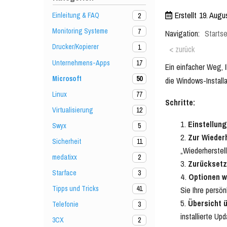
Erstellt
19. Augu
Einleitung & FAQ
2
Monitoring Systeme
7
Navigation:
Startse
Drucker/Kopierer
1
< zurück
Unternehmens-Apps
17
Ein einfacher Weg, 
Microsoft
50
die Windows-Installa
Linux
77
Schritte:
Virtualisierung
12
Einstellung
Swyx
5
Zur Wiederh
Sicherheit
11
„Wiederherstel
medatixx
2
Zurücksetz
Starface
3
Optionen w
Tipps und Tricks
41
Sie Ihre persö
Übersicht ü
Telefonie
3
installierte Up
3CX
2