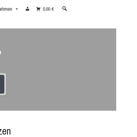
nehmen
0,00 €
?
zen