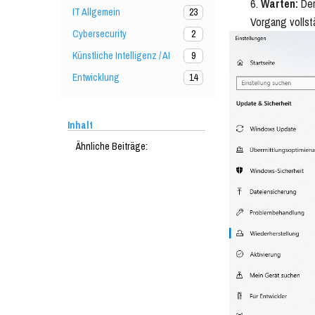
Warten:
Der
IT Allgemein
23
Vorgang vollst
Cybersecurity
2
Künstliche Intelligenz / AI
9
Entwicklung
14
Inhalt
Ähnliche Beiträge: