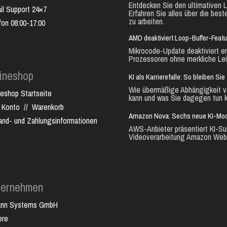
Entdecken Sie den ultimativen L
il Support 24×7
Erfahren Sie alles über die best
zu arbeiten.
fon 08:00-17:00
AMD deaktiviert Loop-Buffer-Feat
Mikrocode-Update deaktiviert e
Prozessoren ohne merkliche Lei
ineshop
KI als Karrierefalle: So bleiben S
Wie übermäßige Abhängigkeit vo
neshop Startseite
kann und was Sie dagegen tun k
 Konto
//
Warenkorb
Amazon Nova: Sechs neue KI-Mode
and- und Zahlungsinformationen
AWS-Anbieter präsentiert KI-Sui
Videoverarbeitung Amazon Web.
ternehmen
ann Systems GmbH
ere