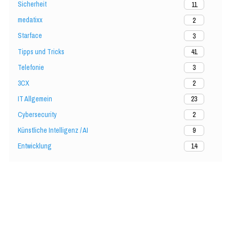
Sicherheit
11
medatixx
2
Starface
3
Tipps und Tricks
41
Telefonie
3
3CX
2
IT Allgemein
23
Cybersecurity
2
Künstliche Intelligenz / AI
9
Entwicklung
14