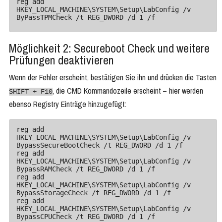
reg add 
HKEY_LOCAL_MACHINE\SYSTEM\Setup\LabConfig /v 
ByPassTPMCheck /t REG_DWORD /d 1 /f
Möglichkeit 2: Secureboot Check und weitere
Prüfungen deaktivieren
Wenn der Fehler erscheint, bestätigen Sie ihn und drücken die Tasten
, die CMD Kommandozeile erscheint – hier werden
SHIFT + F10
ebenso Registry Einträge hinzugefügt:
reg add 
HKEY_LOCAL_MACHINE\SYSTEM\Setup\LabConfig /v 
BypassSecureBootCheck /t REG_DWORD /d 1 /f

reg add 
HKEY_LOCAL_MACHINE\SYSTEM\Setup\LabConfig /v 
BypassRAMCheck /t REG_DWORD /d 1 /f

reg add 
HKEY_LOCAL_MACHINE\SYSTEM\Setup\LabConfig /v 
BypassStorageCheck /t REG_DWORD /d 1 /f

reg add 
HKEY_LOCAL_MACHINE\SYSTEM\Setup\LabConfig /v 
BypassCPUCheck /t REG_DWORD /d 1 /f