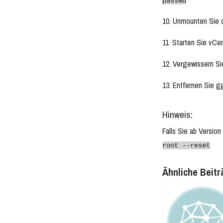
passwd
10. Unmounten Sie 
11. Starten Sie vCe
12. Vergewissern Si
13. Entfernen Sie gg
Hinweis:
Falls Sie ab Versio
root --reset
Ähnliche Beitr