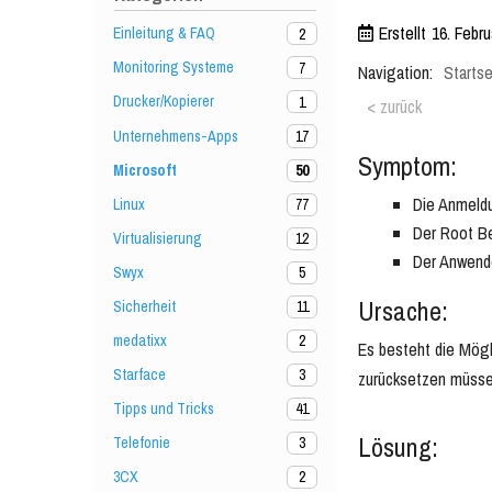
Erstellt
16. Febru
Einleitung & FAQ
2
Monitoring Systeme
7
Navigation:
Startse
Drucker/Kopierer
1
< zurück
Unternehmens-Apps
17
Symptom:
Microsoft
50
Die Anmeldu
Linux
77
Der Root Be
Virtualisierung
12
Der Anwende
Swyx
5
Ursache:
Sicherheit
11
medatixx
2
Es besteht die Mögl
Starface
3
zurücksetzen müsse
Tipps und Tricks
41
Lösung:
Telefonie
3
3CX
2