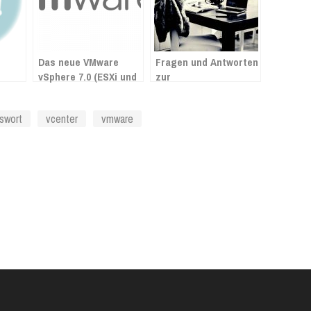
Das neue VMware
Fragen und Antworten
vSphere 7.0 (ESXi und
zur
vCenter) ist da!
Mehrwertsteuersenkung
ab 1. Juli 2020 in
swort
vcenter
vmware
Lexware