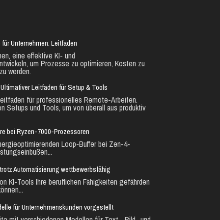
 für Unternehmen: Leitfaden
en, eine effektive KI- und
ntwickeln, um Prozesse zu optimieren, Kosten zu
zu werden.
Ultimativer Leitfaden für Setup & Tools
eitfaden für professionelles Remote-Arbeiten.
en Setups und Tools, um von überall aus produktiv
ure bei Ryzen-7000-Prozessoren
nergieoptimierenden Loop-Buffer bei Zen-4-
stungseinbußen...
ie trotz Automatisierung wettbewerbsfähig
n KI-Tools Ihre beruflichen Fähigkeiten gefährden
önnen...
lle für Unternehmenskunden vorgestellt
te mit verschiedenen Modellen für Text-, Bild- und