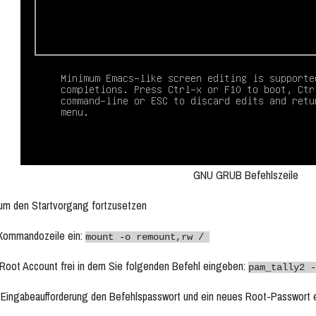
GNU GRUB Befehlszeile
 um den Startvorgang fortzusetzen
 Kommandozeile ein:
mount -o remount,rw /
 Root Account frei in dem Sie folgenden Befehl eingeben:
pam_tally2 -
 Eingabeaufforderung den Befehlspasswort und ein neues Root-Passwort e