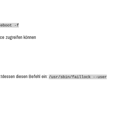
reboot -f
nce zugreifen können
attdessen diesen Befehl ein:
/usr/sbin/faillock --user