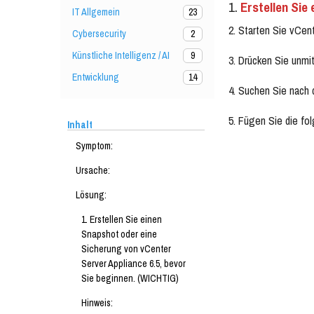
1.
Erstellen Sie
IT Allgemein
23
2. Starten Sie vCen
Cybersecurity
2
Künstliche Intelligenz / AI
9
3. Drücken Sie unmi
Entwicklung
14
4. Suchen Sie nach 
5. Fügen Sie die fo
Inhalt
Symptom:
Ursache:
Lösung:
1. Erstellen Sie einen
Snapshot oder eine
Sicherung von vCenter
Server Appliance 6.5, bevor
Sie beginnen. (WICHTIG)
Hinweis: