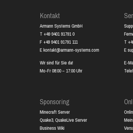
Kontakt
Ser
Armann Systems GmbH
Supp
T +49 9401 91791 0
Fer
F +49 9401 91791 111
T +4
E kontakt@armann-systems.com
E su
Wir sind für Sie da!
E-Ma
Mo-Fr 08:00 – 17:00 Uhr
Tele
Sponsoring
Onl
Minecraft Server
Onli
Quake3, QuakeLive Server
Mein
Business Wiki
Vers