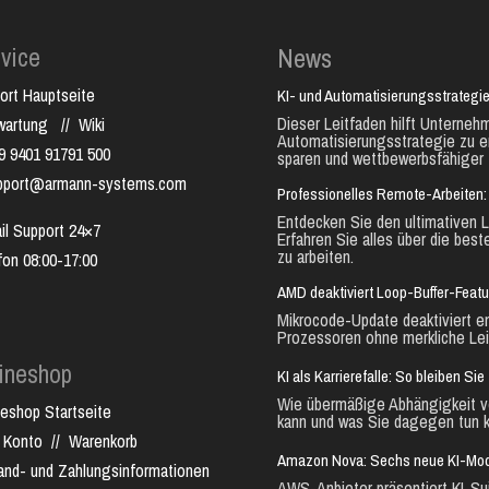
vice
News
ort Hauptseite
KI- und Automatisierungsstrategie
Dieser Leitfaden hilft Unternehm
nwartung
//
Wiki
Automatisierungsstrategie zu e
9 9401 91791 500
sparen und wettbewerbsfähiger 
pport@armann-systems.com
Professionelles Remote-Arbeiten: 
Entdecken Sie den ultimativen L
il Support 24×7
Erfahren Sie alles über die best
zu arbeiten.
fon 08:00-17:00
AMD deaktiviert Loop-Buffer-Feat
Mikrocode-Update deaktiviert e
Prozessoren ohne merkliche Lei
ineshop
KI als Karrierefalle: So bleiben S
Wie übermäßige Abhängigkeit vo
neshop Startseite
kann und was Sie dagegen tun k
 Konto
//
Warenkorb
Amazon Nova: Sechs neue KI-Mode
and- und Zahlungsinformationen
AWS-Anbieter präsentiert KI-Sui