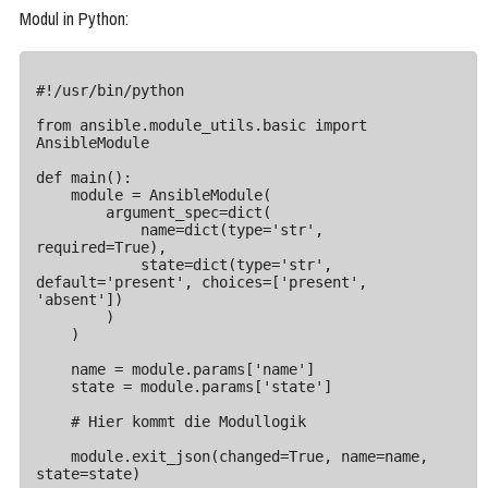
Modul in Python:
#!/usr/bin/python

from ansible.module_utils.basic import 
AnsibleModule

def main():

    module = AnsibleModule(

        argument_spec=dict(

            name=dict(type='str', 
required=True),

            state=dict(type='str', 
default='present', choices=['present', 
'absent'])

        )

    )

    name = module.params['name']

    state = module.params['state']

    # Hier kommt die Modullogik

    module.exit_json(changed=True, name=name, 
state=state)
