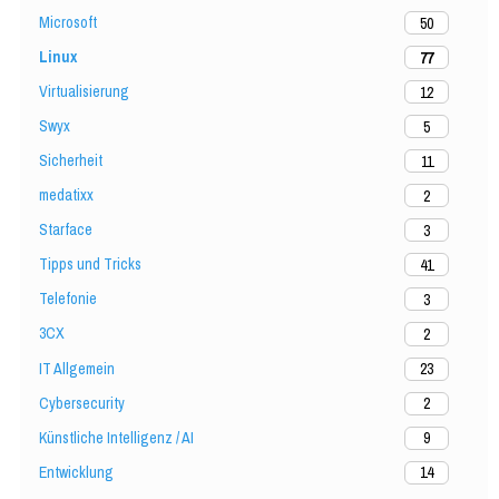
Microsoft
50
Linux
77
Virtualisierung
12
Swyx
5
Sicherheit
11
medatixx
2
Starface
3
Tipps und Tricks
41
Telefonie
3
3CX
2
IT Allgemein
23
Cybersecurity
2
Künstliche Intelligenz / AI
9
Entwicklung
14