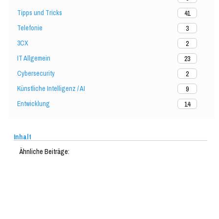
Tipps und Tricks
41
Telefonie
3
3CX
2
IT Allgemein
23
Cybersecurity
2
Künstliche Intelligenz / AI
9
Entwicklung
14
Inhalt
Ähnliche Beiträge: