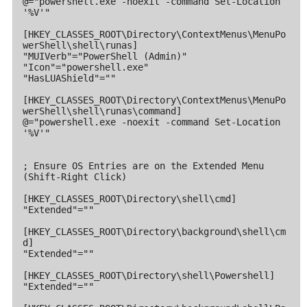
@="powershell.exe -noexit -command Set-Location 
'%V'"

[HKEY_CLASSES_ROOT\Directory\ContextMenus\MenuPo
werShell\shell\runas]

"MUIVerb"="PowerShell (Admin)"

"Icon"="powershell.exe"

"HasLUAShield"=""

[HKEY_CLASSES_ROOT\Directory\ContextMenus\MenuPo
werShell\shell\runas\command]

@="powershell.exe -noexit -command Set-Location 
'%V'"

; Ensure OS Entries are on the Extended Menu 
(Shift-Right Click)

[HKEY_CLASSES_ROOT\Directory\shell\cmd]

"Extended"=""

[HKEY_CLASSES_ROOT\Directory\background\shell\cm
d]

"Extended"=""

[HKEY_CLASSES_ROOT\Directory\shell\Powershell]

"Extended"=""
