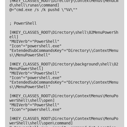
[HKEY_CLASSES_ROOT\Directory\ContextMenus\MenuCm
d\shell\runas\command]

@="cmd.exe /s /k pushd \"%V\""

; PowerShell

[HKEY_CLASSES_ROOT\Directory\shell\02MenuPowerSh
ell]

"MUIVerb"="PowerShell"

"Icon"="powershell.exe"

"ExtendedSubCommandsKey"="Directory\\ContextMenu
s\\MenuPowerShell"

[HKEY_CLASSES_ROOT\Directory\background\shell\02
MenuPowerShell]

"MUIVerb"="PowerShell"

"Icon"="powershell.exe"

"ExtendedSubCommandsKey"="Directory\\ContextMenu
s\\MenuPowerShell"

[HKEY_CLASSES_ROOT\Directory\ContextMenus\MenuPo
werShell\shell\open]

"MUIVerb"="PowerShell"

"Icon"="powershell.exe"

[HKEY_CLASSES_ROOT\Directory\ContextMenus\MenuPo
werShell\shell\open\command]
