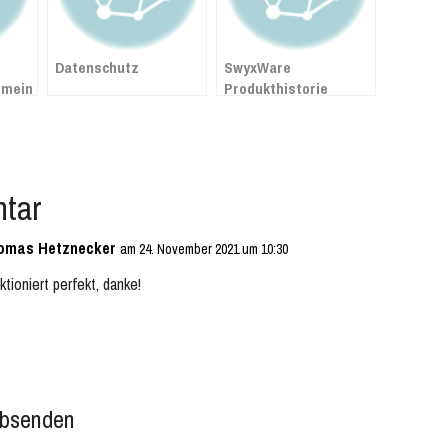
Datenschutz
SwyxWare
 mein
Produkthistorie
 von
loit
tar
omas Hetznecker
am 24. November 2021 um 10:30
ktioniert perfekt, danke!
bsenden