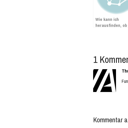
Wie kann ich
herausfinden, ob
Exchange Server
dem Hafnium-Exp
betroffen ist?
1 Kommen
Th
Fun
Kommentar a