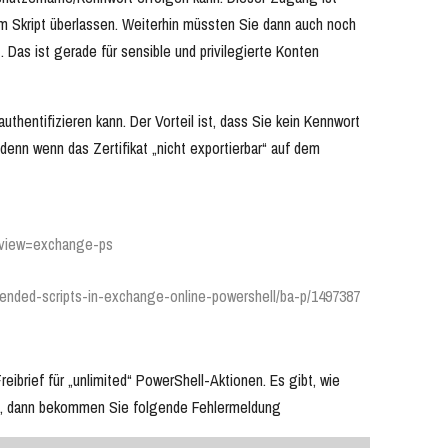
em Skript überlassen. Weiterhin müssten Sie dann auch noch
as ist gerade für sensible und privilegierte Konten
uthentifizieren kann. Der Vorteil ist, dass Sie kein Kennwort
denn wenn das Zertifikat „nicht exportierbar“ auf dem
2?view=exchange-ps
ended-scripts-in-exchange-online-powershell/ba-p/1497387
eibrief für „unlimited“ PowerShell-Aktionen. Es gibt, wie
en, dann bekommen Sie folgende Fehlermeldung