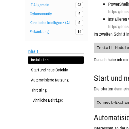
PowerShell
IT Allgemein
23
https://doc
Cybersecurity
2
Installiere
Künstliche Intelligenz / AI
9
https://doc
Entwicklung
14
Im zweiten Schritt
Install-Module
Inhalt
Danach habe ich mir
Installation
Start und neue Befehle
Start und n
Automatisierte Nutzung
Die starten dann ei
Throttling
Ähnliche Beiträge:
Connect-Exchan
Automatisi
Interessant an der 