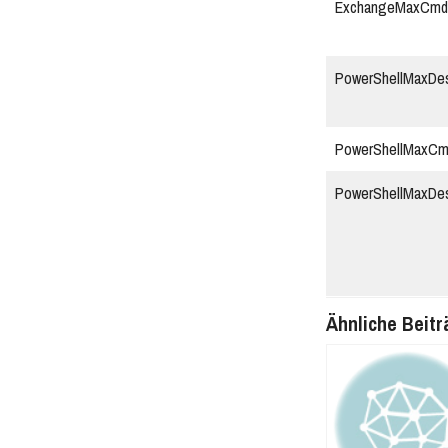
ExchangeMaxCmd
PowerShellMaxDes
PowerShellMaxCm
PowerShellMaxDes
Ähnliche Beitr