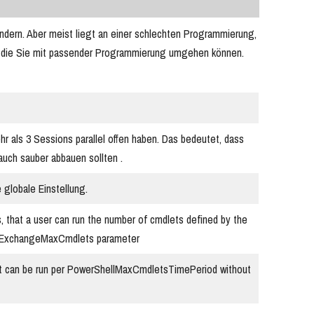
ändern. Aber meist liegt an einer schlechten Programmierung,
it, die Sie mit passender Programmierung umgehen können.
r als 3 Sessions parallel offen haben. Das bedeutet, dass
uch sauber abbauen sollten .
 globale Einstellung.
, that a user can run the number of cmdlets defined by the
 ExchangeMaxCmdlets parameter
t can be run per PowerShellMaxCmdletsTimePeriod without