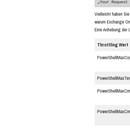
„Your Request 
Vielleicht haben Si
warum Exchange Onli
Eine Anhebung der Li
Throttling Wert
PowerShellMaxCon
PowerShellMaxTen
PowerShellMaxCm
PowerShellMaxCm