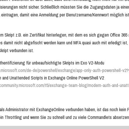
tisierungen nicht sicher. Schließlich müssten Sie die Zugangsdaten ja ein
intragen, damit eine Anmeldung per Benutzername/Kennwort möglich ist. D
m Skript z.B. ein Zertifikat hinterlegen, mit dem es sich gegen Office 365 a
 damit nicht abgefischt werden kann und MFA quasi auch mit erledigt ist, 
ript verbunden ist.
hentifizierung für unbeaufsichtigte Skripts im Exo V2-Modu
s.microsoft.com/de-de/powershell/exchange/app-only-auth-powershell-v
 and Unattended Scripts in Exchange Online PowerShell V2
hcommunity.microsoft.com/t5/exchange-team-blog/modern-auth-and-unatt
ls Administrator mit ExchangeOnline verbunden haben, ist das noch kein Fr
ein Throttling und wenn Sie zu schnell und zu viele Commandlets absetz