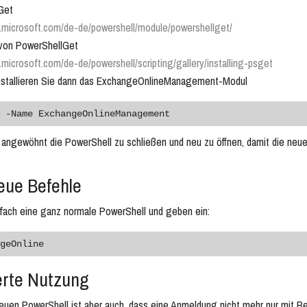
Get
s.microsoft.com/de-de/powershell/module/powershellget/
n von PowerShellGet
s.microsoft.com/de-de/powershell/scripting/gallery/installing-psget
 installieren Sie dann das ExchangeOnlineManagement-Modul
 -Name ExchangeOnlineManagement
 angewöhnt die PowerShell zu schließen und neu zu öffnen, damit die ne
eue Befehle
nfach eine ganz normale PowerShell und geben ein:
geOnline
erte Nutzung
neuen PowerShell ist aber auch, dass eine Anmeldung nicht mehr nur mit 