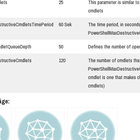
lets
25
This parameter is similar 
cmdlets
tructiveCmdletsTimePeriod
60 Sek
The time period, in seconds
PowerShellMaxDestructive
dletQueueDepth
50
Defines the number of oper
tructiveCmdlets
120
The number of cmdlets that
PowerShellMaxDestructiveC
cmdlet is one that makes c
cmdlets)
äge: