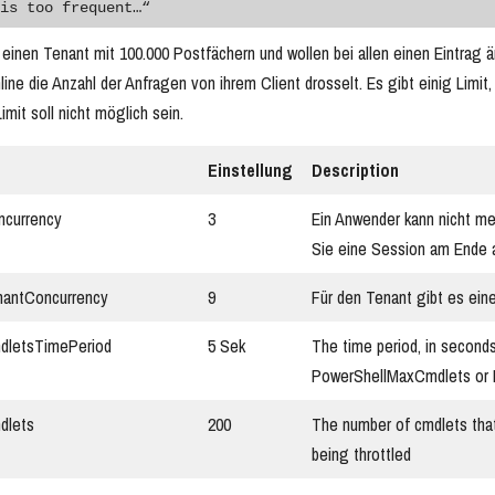
is too frequent…“
e einen Tenant mit 100.000 Postfächern und wollen bei allen einen Eintrag 
ne die Anzahl der Anfragen von ihrem Client drosselt. Es gibt einig Lim
mit soll nicht möglich sein.
Einstellung
Description
currency
3
Ein Anwender kann nicht meh
Sie eine Session am Ende a
antConcurrency
9
Für den Tenant gibt es eine
dletsTimePeriod
5 Sek
The time period, in seconds
PowerShellMaxCmdlets or
dlets
200
The number of cmdlets tha
being throttled