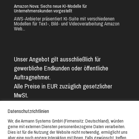
Amazon Nova: Sechs neue KI-Modelle für
Unternehmenskunden vorgestellt
AWS-Anbieter präsentiert KI-Suite mit verschiedenen
Modellen für Text-, Bild- und Videoverarbeitung Amazon
Web...
Unser Angebot gilt ausschließlich für
gewerbliche Endkunden oder öffentliche
Auftragnehmer.
Alle Preise in EUR zuzüglich gesetzlicher
MwSt.
Alle Angaben ohne Gewähr. Abbildungs- und
Datenschutzrichtlinien
Textfehler vorbehalten.
Wir, die Armann Systems GmbH (Firmensitz: Deutschland), würden
gerne mit externen Diensten personenbezogene Daten verarbeiten.
Copyright © 2019-2025 // Armann Systems GmbH // Alle
Dies ist für die Nutzung der Website nicht notwendig, ermöglicht uns
aber eine noch engere Interaktion mit Ihnen. Falls gewünscht, treffen