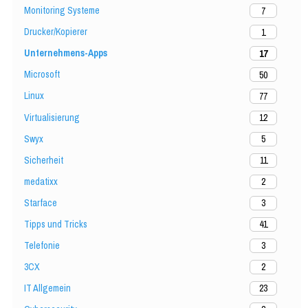
Monitoring Systeme
7
Drucker/Kopierer
1
Unternehmens-Apps
17
Microsoft
50
Linux
77
Virtualisierung
12
Swyx
5
Sicherheit
11
medatixx
2
Starface
3
Tipps und Tricks
41
Telefonie
3
3CX
2
IT Allgemein
23