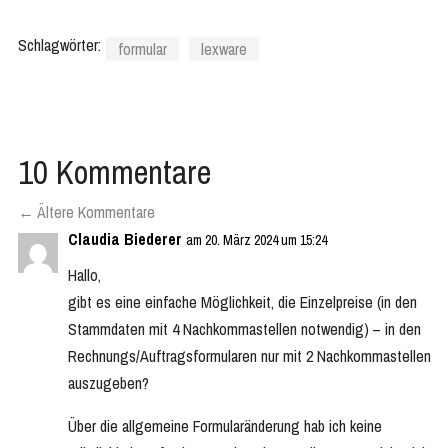
manuell auf 16%
einstellen (auch ohne
Schlagwörter:
formular
lexware
Update)
10 Kommentare
←
Ältere Kommentare
Claudia Biederer
am 20. März 2024 um 15:24
Hallo,
gibt es eine einfache Möglichkeit, die Einzelpreise (in den
Stammdaten mit 4 Nachkommastellen notwendig) – in den
Rechnungs/Auftragsformularen nur mit 2 Nachkommastellen
auszugeben?
Über die allgemeine Formularänderung hab ich keine