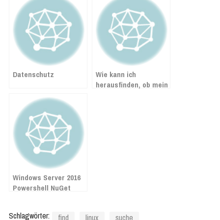
Datenschutz
Wie kann ich
herausfinden, ob mein
Exchange Server von
dem Hafnium-Exploit
betroffen ist?
Windows Server 2016
Powershell NuGet
UnableToDownload
Schlagwörter:
find
linux
suche