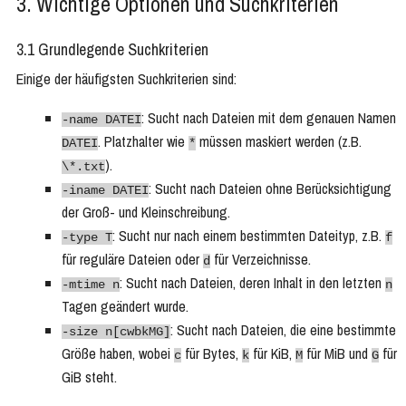
3. Wichtige Optionen und Suchkriterien
3.1 Grundlegende Suchkriterien
Einige der häufigsten Suchkriterien sind:
: Sucht nach Dateien mit dem genauen Namen
-name DATEI
. Platzhalter wie
müssen maskiert werden (z.B.
DATEI
*
).
\*.txt
: Sucht nach Dateien ohne Berücksichtigung
-iname DATEI
der Groß- und Kleinschreibung.
: Sucht nur nach einem bestimmten Dateityp, z.B.
-type T
f
für reguläre Dateien oder
für Verzeichnisse.
d
: Sucht nach Dateien, deren Inhalt in den letzten
-mtime n
n
Tagen geändert wurde.
: Sucht nach Dateien, die eine bestimmte
-size n[cwbkMG]
Größe haben, wobei
für Bytes,
für KiB,
für MiB und
für
c
k
M
G
GiB steht.