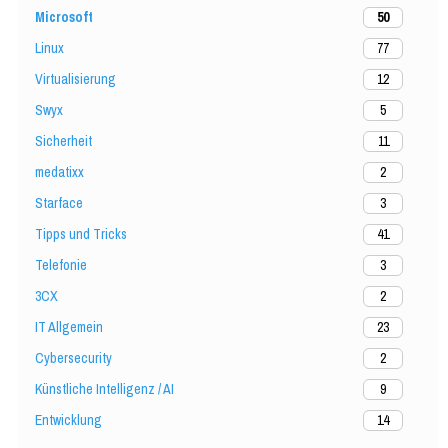
Microsoft
50
Linux
77
Virtualisierung
12
Swyx
5
Sicherheit
11
medatixx
2
Starface
3
Tipps und Tricks
41
Telefonie
3
3CX
2
IT Allgemein
23
Cybersecurity
2
Künstliche Intelligenz / AI
9
Entwicklung
14