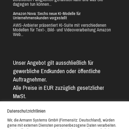
dagegen tun können...
Amazon Nova: Sechs neue KI-Modelle für
Unternehmenskunden vorgestellt
AWS-Anbieter präsentiert KI-Suite mit verschiedenen
Modellen für Text-, Bild- und Videoverarbeitung Amazon
Web...
Unser Angebot gilt ausschließlich für
gewerbliche Endkunden oder öffentliche
Auftragnehmer.
Alle Preise in EUR zuzüglich gesetzlicher
MwSt.
Alle Angaben ohne Gewähr. Abbildungs- und
Datenschutzrichtlinien
Textfehler vorbehalten.
Wir, die Armann Systems GmbH (Firmensitz: Deutschland), würden
gerne mit externen Diensten personenbezogene Daten verarbeiten.