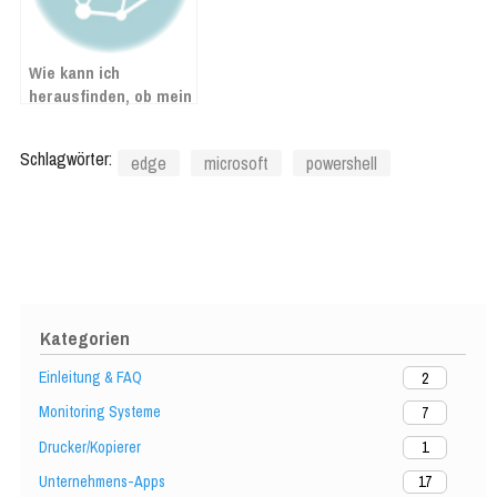
Wie kann ich
herausfinden, ob mein
Exchange Server von
dem Hafnium-Exploit
Schlagwörter:
edge
microsoft
powershell
betroffen ist?
Kategorien
Einleitung & FAQ
2
Monitoring Systeme
7
Drucker/Kopierer
1
Unternehmens-Apps
17