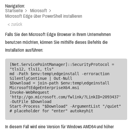
Navigation:
Startseite
Microsoft
Microsoft Edge über PowerShell installieren
< zurück
Falls Sie den Microsoft Edge Browser in Ihrem Unternehmen
benutzen möchten, können Sie mithilfe dieses Befehls die
Installation ausführen:
[Net.ServicePointManager]::SecurityProtocol = 
"tls12, tls11, tls"

md -Path $env:temp\edgeinstall -erroraction 
SilentlyContinue | Out-Null

$Download = join-path $env:temp\edgeinstall 
MicrosoftEdgeEnterpriseX64.msi

Invoke-WebRequest 
'http://go.microsoft.com/fwlink/?LinkID=2093437'  
-OutFile $Download

Start-Process "$Download" -ArgumentList "/quiet"

# placeholder for "enter" autokeyhit
In diesem Fall wird eine Version für Windows AMD64 und höher