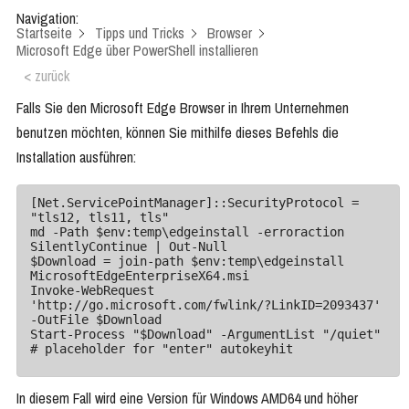
Navigation:
Startseite
Tipps und Tricks
Browser
Microsoft Edge über PowerShell installieren
< zurück
Falls Sie den Microsoft Edge Browser in Ihrem Unternehmen
benutzen möchten, können Sie mithilfe dieses Befehls die
Installation ausführen:
[Net.ServicePointManager]::SecurityProtocol = 
"tls12, tls11, tls"

md -Path $env:temp\edgeinstall -erroraction 
SilentlyContinue | Out-Null

$Download = join-path $env:temp\edgeinstall 
MicrosoftEdgeEnterpriseX64.msi

Invoke-WebRequest 
'http://go.microsoft.com/fwlink/?LinkID=2093437'  
-OutFile $Download

Start-Process "$Download" -ArgumentList "/quiet"

# placeholder for "enter" autokeyhit
In diesem Fall wird eine Version für Windows AMD64 und höher