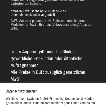
dagegen tun können...
Amazon Nova: Sechs neue KI-Modelle für
Unternehmenskunden vorgestellt
AWS-Anbieter präsentiert KI-Suite mit verschiedenen
Modellen für Text-, Bild- und Videoverarbeitung Amazon
Web...
Unser Angebot gilt ausschließlich für
gewerbliche Endkunden oder öffentliche
Auftragnehmer.
Alle Preise in EUR zuzüglich gesetzlicher
MwSt.
Alle Angaben ohne Gewähr. Abbildungs- und
Datenschutzrichtlinien
Textfehler vorbehalten.
Wir, die Armann Systems GmbH (Firmensitz: Deutschland), würden
gerne mit externen Diensten personenbezogene Daten verarbeiten.