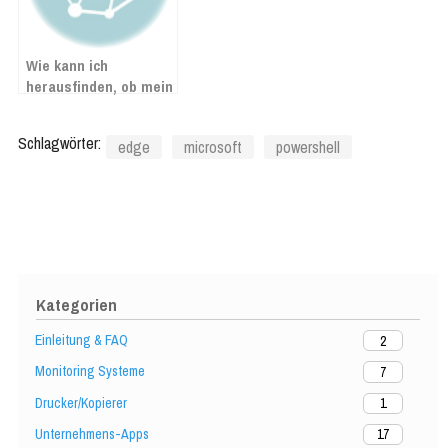
Wie kann ich
herausfinden, ob mein
Exchange Server von
dem Hafnium-Exploit
Schlagwörter:
edge
microsoft
powershell
betroffen ist?
Kategorien
Einleitung & FAQ
2
Monitoring Systeme
7
Drucker/Kopierer
1
Unternehmens-Apps
17