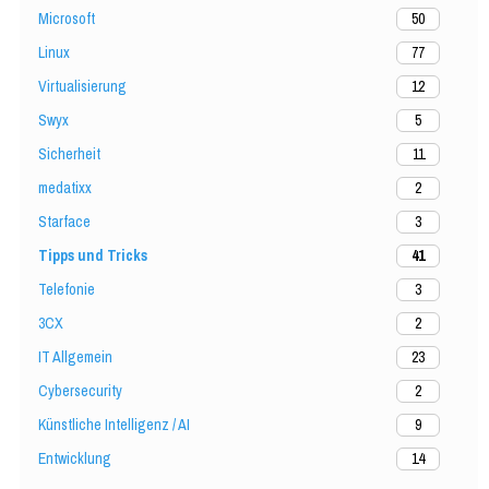
Microsoft
50
Linux
77
Virtualisierung
12
Swyx
5
Sicherheit
11
medatixx
2
Starface
3
Tipps und Tricks
41
Telefonie
3
3CX
2
IT Allgemein
23
Cybersecurity
2
Künstliche Intelligenz / AI
9
Entwicklung
14