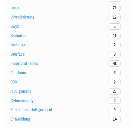
Linux
77
Virtualisierung
12
Swyx
5
Sicherheit
11
medatixx
2
Starface
3
Tipps und Tricks
41
Telefonie
3
3CX
2
IT Allgemein
23
Cybersecurity
2
Künstliche Intelligenz / AI
9
Entwicklung
14