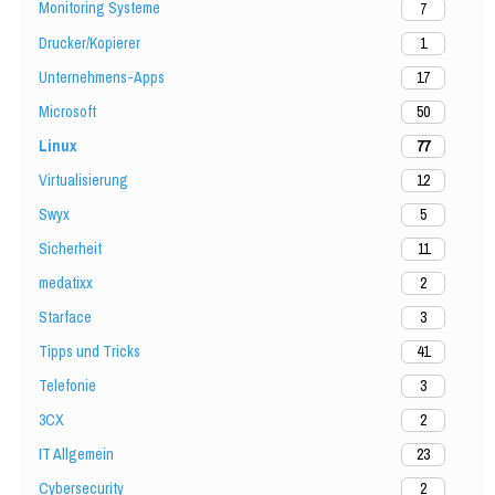
Monitoring Systeme
7
Drucker/Kopierer
1
Unternehmens-Apps
17
Microsoft
50
Linux
77
Virtualisierung
12
Swyx
5
Sicherheit
11
medatixx
2
Starface
3
Tipps und Tricks
41
Telefonie
3
3CX
2
IT Allgemein
23
Cybersecurity
2