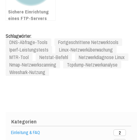
Sichere Einrichtung
eines FTP-Servers
unter Linux: Ein
umfassender
Schlagwörter:
Leitfaden
DNS-Abfrage-Tools
Fortgeschrittene Netzwerktools
Iperf-Leistungstests
Linux-Netzwerküberwachung
MTR-Tool
Netstat-Befehl
Netzwerkdiagnose Linux
Nmap-Netzwerkscanning
Tcpdump-Netzwerkanalyse
Wireshark-Nutzung
Kategorien
Einleitung & FAQ
2