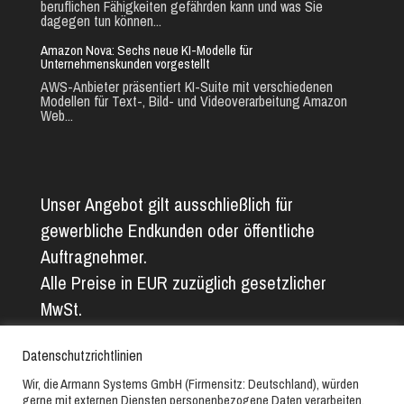
beruflichen Fähigkeiten gefährden kann und was Sie
dagegen tun können...
Amazon Nova: Sechs neue KI-Modelle für
Unternehmenskunden vorgestellt
AWS-Anbieter präsentiert KI-Suite mit verschiedenen
Modellen für Text-, Bild- und Videoverarbeitung Amazon
Web...
Unser Angebot gilt ausschließlich für
gewerbliche Endkunden oder öffentliche
Auftragnehmer.
Alle Preise in EUR zuzüglich gesetzlicher
MwSt.
Alle Angaben ohne Gewähr. Abbildungs- und
Datenschutzrichtlinien
Textfehler vorbehalten.
Wir, die Armann Systems GmbH (Firmensitz: Deutschland), würden
gerne mit externen Diensten personenbezogene Daten verarbeiten.