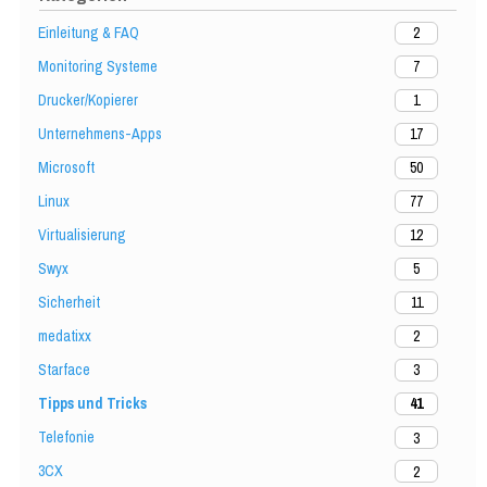
Einleitung & FAQ
2
Monitoring Systeme
7
Drucker/Kopierer
1
Unternehmens-Apps
17
Microsoft
50
Linux
77
Virtualisierung
12
Swyx
5
Sicherheit
11
medatixx
2
Starface
3
Tipps und Tricks
41
Telefonie
3
3CX
2