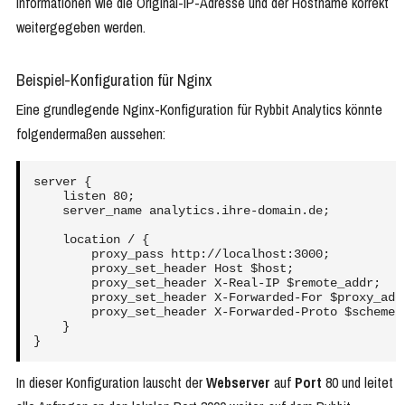
Informationen wie die Original-IP-Adresse und der Hostname korrekt
weitergegeben werden.
Beispiel-Konfiguration für Nginx
Eine grundlegende Nginx-Konfiguration für Rybbit Analytics könnte
folgendermaßen aussehen:
server {

    listen 80;

    server_name analytics.ihre-domain.de;

    location / {

        proxy_pass http://localhost:3000;

        proxy_set_header Host $host;

        proxy_set_header X-Real-IP $remote_addr;

        proxy_set_header X-Forwarded-For $proxy_add_
        proxy_set_header X-Forwarded-Proto $scheme;

    }

In dieser Konfiguration lauscht der
Webserver
auf
Port
80 und leitet