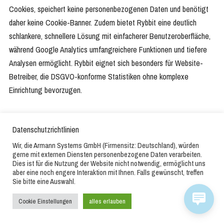
Cookies, speichert keine personenbezogenen Daten und benötigt
daher keine Cookie-Banner. Zudem bietet Rybbit eine deutlich
schlankere, schnellere Lösung mit einfacherer Benutzeroberfläche,
während Google Analytics umfangreichere Funktionen und tiefere
Analysen ermöglicht. Rybbit eignet sich besonders für Website-
Betreiber, die DSGVO-konforme Statistiken ohne komplexe
Einrichtung bevorzugen.
Kann ich Rybbit Analytics mit Coolify installieren?
Datenschutzrichtlinien
Ja, Rybbit Analytics lässt sich problemlos mit Coolify installieren.
Wir, die Armann Systems GmbH (Firmensitz: Deutschland), würden
Coolify unterstützt die Bereitstellung von Docker-Containern, und da
gerne mit externen Diensten personenbezogene Daten verarbeiten.
Rybbit Analytics als Docker-Image verfügbar ist, können Sie es direkt
Dies ist für die Nutzung der Website nicht notwendig, ermöglicht uns
aber eine noch engere Interaktion mit Ihnen. Falls gewünscht, treffen
über Coolify deployen. Verbinden Sie einfach Ihr Git-Repository oder
Sie bitte eine Auswahl.
nutzen Sie das offizielle Docker-Image, konfigurieren Sie die
Cookie Einstellungen
alles erlauben
Umgebungsvariablen in Coolify, und die Plattform übernimmt
automatisch das Deployment und die Verwaltung.