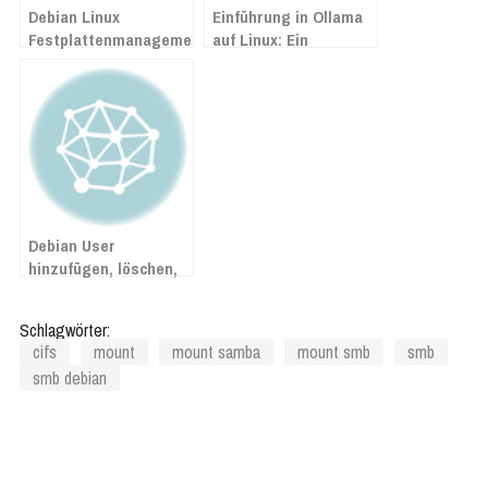
Debian Linux
Einführung in Ollama
Festplattenmanagement:
auf Linux: Ein
Partitionieren,
umfassender
Formatieren und
Installations- und
Mounten von
Konfigurationsleitfaden
Festplatten
Debian User
hinzufügen, löschen,
bearbeiten
Schlagwörter:
cifs
mount
mount samba
mount smb
smb
smb debian