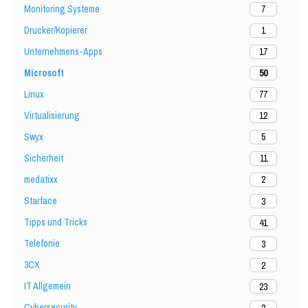
Monitoring Systeme
7
Drucker/Kopierer
1
Unternehmens-Apps
17
Microsoft
50
Linux
77
Virtualisierung
12
Swyx
5
Sicherheit
11
medatixx
2
Starface
3
Tipps und Tricks
41
Telefonie
3
3CX
2
IT Allgemein
23
Cybersecurity
2