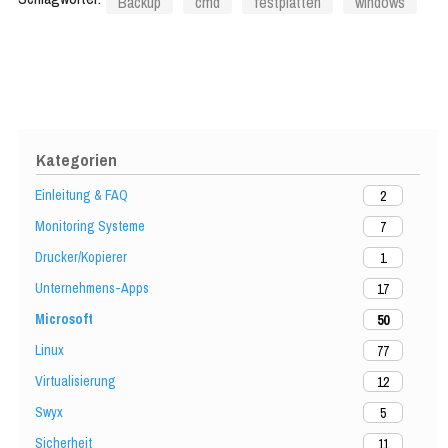
Backup
cmd
festplatten
windows
Kategorien
Einleitung & FAQ
2
Monitoring Systeme
7
Drucker/Kopierer
1
Unternehmens-Apps
17
Microsoft
50
Linux
77
Virtualisierung
12
Swyx
5
Sicherheit
11