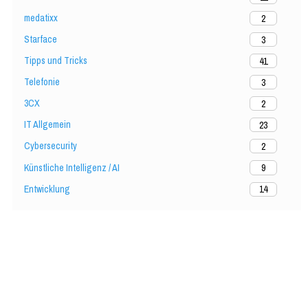
medatixx
2
Starface
3
Tipps und Tricks
41
Telefonie
3
3CX
2
IT Allgemein
23
Cybersecurity
2
Künstliche Intelligenz / AI
9
Entwicklung
14