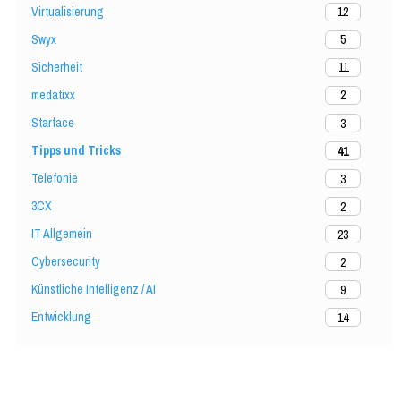
Virtualisierung
12
Swyx
5
Sicherheit
11
medatixx
2
Starface
3
Tipps und Tricks
41
Telefonie
3
3CX
2
IT Allgemein
23
Cybersecurity
2
Künstliche Intelligenz / AI
9
Entwicklung
14