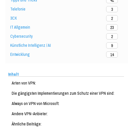
Tipps und Tricks
41
Telefonie
3
3CX
2
IT Allgemein
23
Cybersecurity
2
Künstliche Intelligenz / AI
9
Entwicklung
14
Inhalt
Arten von VPN:
Die gängigsten Implementierungen zum Schutz einer VPN sind:
Always on VPN von Microsoft:
Andere VPN-Anbieter:
Ähnliche Beiträge: