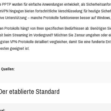
ie PPTP wurden für einfache Anwendungen entwickelt, als Sicherheitsanfo
nVPN hingegen bieten fortschrittliche Verschlüsselung für heutige Sich
tive Unterstützung – manche Protokolle funktionieren besser auf Windows,
gen Protokolls hängt von Ihren spezifischen Bedürfnissen ab: Benötigen S
eit beim Streaming im Vordergrund? Möchten Sie Zensur umgehen oder ein
igsten VPN-Protokolle detailliert vergleichen, damit Sie eine fundierte Ent
esten geeignet ist.
 Quellen:
er etablierte Standard
kel: