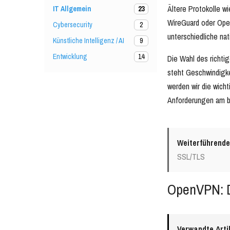
Ältere Protokolle w
IT Allgemein
23
WireGuard oder Ope
Cybersecurity
2
unterschiedliche na
Künstliche Intelligenz / AI
9
Entwicklung
14
Die Wahl des richti
steht Geschwindigk
werden wir die wicht
Anforderungen am b
Weiterführende
SSL/TLS
OpenVPN: D
Verwandte Arti