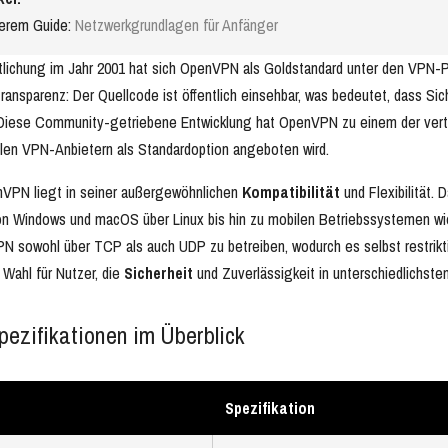
serem Guide:
Netzwerkgrundlagen für Anfänger
ntlichung im Jahr 2001 hat sich OpenVPN als Goldstandard unter den VPN-Pr
Transparenz: Der Quellcode ist öffentlich einsehbar, was bedeutet, dass S
 Diese Community-getriebene Entwicklung hat OpenVPN zu einem der vert
len VPN-Anbietern als Standardoption angeboten wird.
nVPN liegt in seiner außergewöhnlichen
Kompatibilität
und Flexibilität. 
n Windows und macOS über Linux bis hin zu mobilen Betriebssystemen wi
N sowohl über TCP als auch UDP zu betreiben, wodurch es selbst restrik
 Wahl für Nutzer, die
Sicherheit
und Zuverlässigkeit in unterschiedlichs
pezifikationen im Überblick
Spezifikation