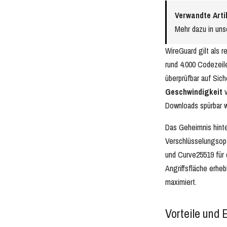
Verwandte Arti
Mehr dazu in un
WireGuard gilt als 
rund 4.000 Codezeil
überprüfbar auf Sic
Geschwindigkeit
v
Downloads spürbar w
Das Geheimnis hinte
Verschlüsselungsopt
und Curve25519 für 
Angriffsfläche erhe
maximiert.
Vorteile und