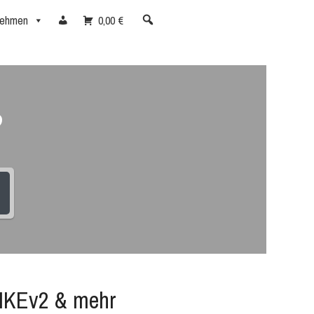
nehmen
0,00 €
?
 IKEv2 & mehr