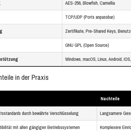
g
AES-256, Blowfish, Camellia
TCP/UDP (Ports anpassbar)
ng
Zertifikate, Pre-Shared Keys, Benu
GNU GPL (Open Source)
rstützung
Windows, macOS, Linux, Android, iOS
teile in der Praxis
Nachteile
tsstandards durch bewährte Verschlüsselung
Langsamere Gesch
ibilität mit allen gängigen Betriebssystemen
Komplexere Einric