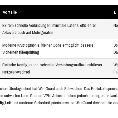
Vorteile
E
Extrem schnelle Verbindungen, minimale Latenz, effizienter
No
Akkuverbrauch auf Mobilgeräten
Moderne Kryptographie, kleiner Code ermöglicht bessere
Sp
Sicherheitsüberprüfung
Da
Einfache Konfiguration, schneller Verbindungsaufbau, nahtloser
We
Netzwerkwechsel
Fi
schen Überlegenheit hat WireGuard auch Schwächen: Das Protokoll speich
 aufwerfen kann. Seriöse VPN-Anbieter haben jedoch Lösungen entwickelt,
igkeit
und moderne Sicherheit priorisieren, ist WireGuard dennoch die er