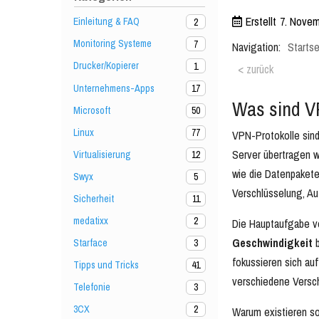
Erstellt
7. Novem
Einleitung & FAQ
2
Monitoring Systeme
7
Navigation:
Startse
Drucker/Kopierer
1
< zurück
Unternehmens-Apps
17
Was sind V
Microsoft
50
Linux
77
VPN-Protokolle sind
Server übertragen w
Virtualisierung
12
wie die Datenpakete
Swyx
5
Verschlüsselung, Au
Sicherheit
11
medatixx
2
Die Hauptaufgabe vo
Geschwindigkeit
b
Starface
3
fokussieren sich au
Tipps und Tricks
41
verschiedene Versch
Telefonie
3
3CX
2
Warum existieren so