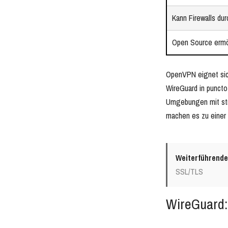
Kann Firewalls d
Open Source ermö
OpenVPN eignet sic
WireGuard in puncto
Umgebungen mit str
machen es zu einer 
Weiterführende
SSL/TLS
WireGuard: