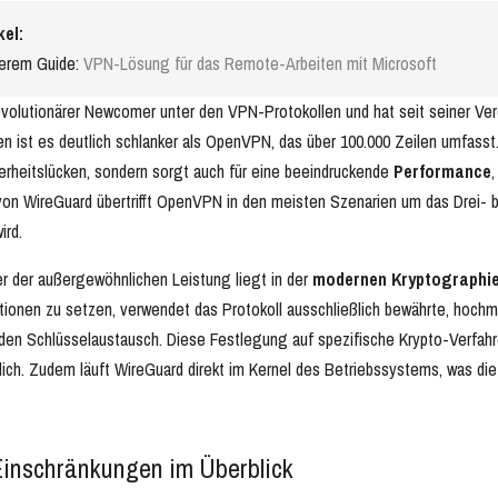
kel:
serem Guide:
VPN-Lösung für das Remote-Arbeiten mit Microsoft
revolutionärer Newcomer unter den VPN-Protokollen und hat seit seiner Verö
en ist es deutlich schlanker als OpenVPN, das über 100.000 Zeilen umfasst
herheitslücken, sondern sorgt auch für eine beeindruckende
Performance
,
on WireGuard übertrifft OpenVPN in den meisten Szenarien um das Drei- bi
ird.
r der außergewöhnlichen Leistung liegt in der
modernen Kryptographi
ionen zu setzen, verwendet das Protokoll ausschließlich bewährte, hoch
den Schlüsselaustausch. Diese Festlegung auf spezifische Krypto-Verfahren
blich. Zudem läuft WireGuard direkt im Kernel des Betriebssystems, was di
 Einschränkungen im Überblick