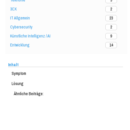
3
3CX
2
IT Allgemein
23
Cybersecurity
2
Künstliche Intelligenz / AI
9
Entwicklung
14
Inhalt
Symptom
Lösung
Ähnliche Beiträge: