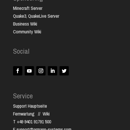
Minecraft Server
Quake3, QuakeLive Server
Business Wiki
Community Wiki
Social
Service
Support Hauptseite
Fernwartung
//
Wiki
T +49 9401 91791 500
E support@armann-systems.com