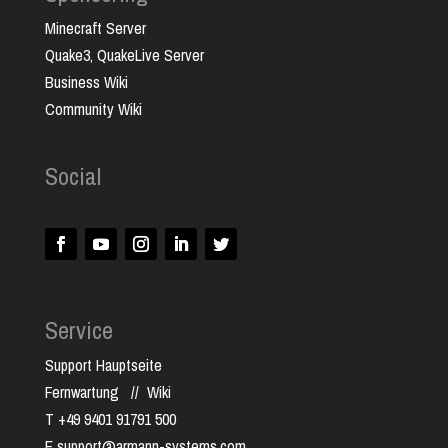
Minecraft Server
Quake3, QuakeLive Server
Business Wiki
Community Wiki
Social
Service
Support Hauptseite
Fernwartung
//
Wiki
T +49 9401 91791 500
E support@armann-systems.com