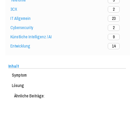
3
3CX
2
IT Allgemein
23
Cybersecurity
2
Künstliche Intelligenz / AI
9
Entwicklung
14
Inhalt
Symptom
Lösung
Ähnliche Beiträge: