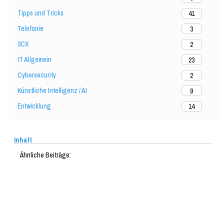
Tipps und Tricks
41
Telefonie
3
3CX
2
IT Allgemein
23
Cybersecurity
2
Künstliche Intelligenz / AI
9
Entwicklung
14
Inhalt
Ähnliche Beiträge: