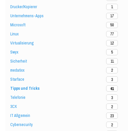
Drucker/Kopierer
1
Unternehmens-Apps
17
Microsoft
50
Linux
77
Virtualisierung
12
Swyx
5
Sicherheit
11
medatixx
2
Starface
3
Tipps und Tricks
41
Telefonie
3
3CX
2
IT Allgemein
23
Cybersecurity
2