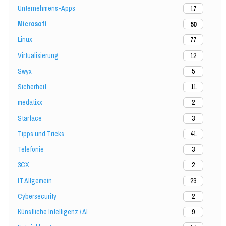
Unternehmens-Apps
17
Microsoft
50
Linux
77
Virtualisierung
12
Swyx
5
Sicherheit
11
medatixx
2
Starface
3
Tipps und Tricks
41
Telefonie
3
3CX
2
IT Allgemein
23
Cybersecurity
2
Künstliche Intelligenz / AI
9