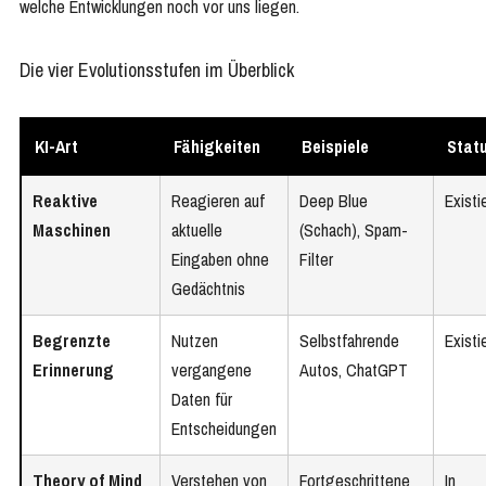
welche Entwicklungen noch vor uns liegen.
Die vier Evolutionsstufen im Überblick
KI-Art
Fähigkeiten
Beispiele
Stat
Reaktive
Reagieren auf
Deep Blue
Existi
Maschinen
aktuelle
(Schach), Spam-
Eingaben ohne
Filter
Gedächtnis
Begrenzte
Nutzen
Selbstfahrende
Existi
Erinnerung
vergangene
Autos, ChatGPT
Daten für
Entscheidungen
Theory of Mind
Verstehen von
Fortgeschrittene
In