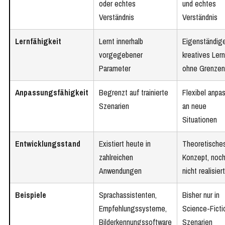
oder echtes
und echtes
Verständnis
Verständnis
Lernfähigkeit
Lernt innerhalb
Eigenständige
vorgegebener
kreatives Ler
Parameter
ohne Grenzen
Anpassungsfähigkeit
Begrenzt auf trainierte
Flexibel anpa
Szenarien
an neue
Situationen
Entwicklungsstand
Existiert heute in
Theoretische
zahlreichen
Konzept, noc
Anwendungen
nicht realisiert
Beispiele
Sprachassistenten,
Bisher nur in
Empfehlungssysteme,
Science-Ficti
Bilderkennungssoftware
Szenarien