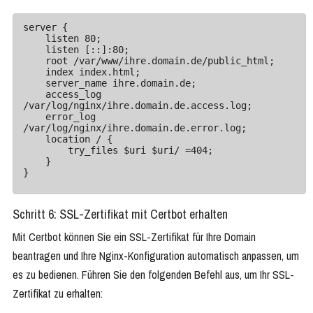
server {

    listen 80;

    listen [::]:80;

    root /var/www/ihre.domain.de/public_html;

    index index.html;

    server_name ihre.domain.de;

    access_log 
/var/log/nginx/ihre.domain.de.access.log;

    error_log 
/var/log/nginx/ihre.domain.de.error.log;

    location / {

        try_files $uri $uri/ =404;

    }

Schritt 6: SSL-Zertifikat mit Certbot erhalten
Mit Certbot können Sie ein SSL-Zertifikat für Ihre Domain
beantragen und Ihre Nginx-Konfiguration automatisch anpassen, um
es zu bedienen. Führen Sie den folgenden Befehl aus, um Ihr SSL-
Zertifikat zu erhalten: