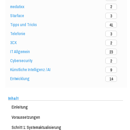
medatixx
2
Starface
3
Tipps und Tricks
41
Telefonie
3
3CX
2
IT Allgemein
23
Cybersecurity
2
Künstliche Intelligenz / AI
9
Entwicklung
14
Inhalt
Einleitung
Voraussetzungen
Schritt 1: Systemaktualisierung