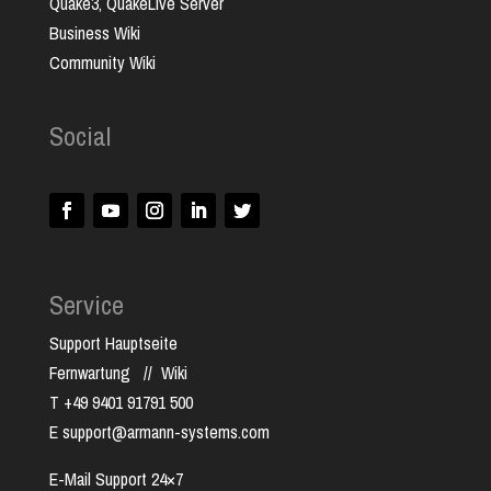
Quake3, QuakeLive Server
Business Wiki
Community Wiki
Social
Service
Support Hauptseite
Fernwartung
//
Wiki
T +49 9401 91791 500
E support@armann-systems.com
E-Mail Support 24×7