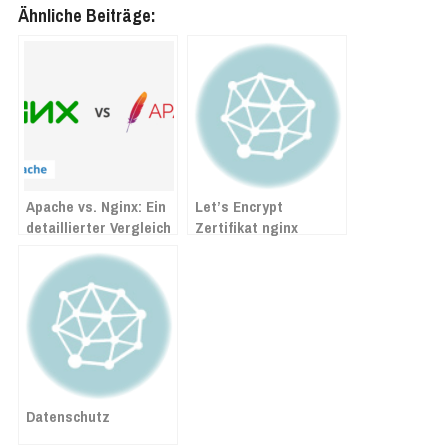
Ähnliche Beiträge:
Apache vs. Nginx: Ein
Let’s Encrypt
detaillierter Vergleich
Zertifikat nginx
der Linux Webserver
mithilfe des crontabs
automatisch erneuern
Datenschutz