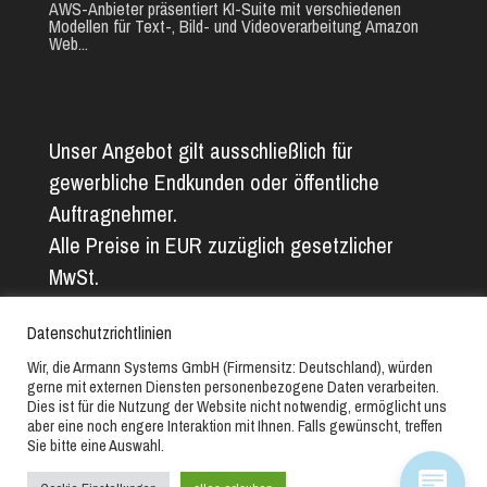
AWS-Anbieter präsentiert KI-Suite mit verschiedenen
Modellen für Text-, Bild- und Videoverarbeitung Amazon
Web...
Unser Angebot gilt ausschließlich für
gewerbliche Endkunden oder öffentliche
Auftragnehmer.
Alle Preise in EUR zuzüglich gesetzlicher
MwSt.
Alle Angaben ohne Gewähr. Abbildungs- und
Datenschutzrichtlinien
Textfehler vorbehalten.
Wir, die Armann Systems GmbH (Firmensitz: Deutschland), würden
gerne mit externen Diensten personenbezogene Daten verarbeiten.
Copyright © 2019-2025 // Armann Systems GmbH // Alle
Dies ist für die Nutzung der Website nicht notwendig, ermöglicht uns
aber eine noch engere Interaktion mit Ihnen. Falls gewünscht, treffen
Rechte vorbehalten.
Sie bitte eine Auswahl.