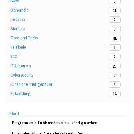
Swyx
5
Sicherheit
11
medatixx
2
Starface
3
Tipps und Tricks
41
Telefonie
3
3CX
2
IT Allgemein
23
Cybersecurity
2
Künstliche Intelligenz / AI
9
Entwicklung
14
Inhalt
Programmzeile für Absenderzeile ausfindig machen
Linie unterhalb der Absenderzeile einfügen