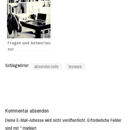
Fragen und Antworten
zur
Mehrwertsteuersenkung
ab 1. Juli 2020 in
Schlagwörter:
absenderzeile
lexware
Lexware
Kommentar absenden
Deine E-Mail-Adresse wird nicht veröffentlicht.
Erforderliche Felder
sind mit
*
markiert