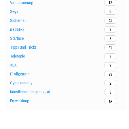
Virtualisierung
12
Swyx
5
Sicherheit
11
medatixx
2
Starface
3
Tipps und Tricks
41
Telefonie
3
3CX
2
IT Allgemein
23
Cybersecurity
2
Künstliche Intelligenz / AI
9
Entwicklung
14