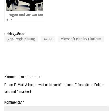
Fragen und Antworten
zur
Mehrwertsteuersenkung
ab 1. Juli 2020 in
Schlagwörter:
Lexware
App-Registrierung
Azure
Microsoft Identity Platform
Kommentar absenden
Deine E-Mail-Adresse wird nicht veröffentlicht.
Erforderliche Felder
sind mit
*
markiert
Kommentar
*