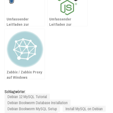
Umfassender
Umfassender
Leitfaden zur
Leitfaden zur
Installation von
Installation von
PostgreSQL auf
Node.js und npm auf
Debian 12 Bookworm
Debian 12 Bookworm
Zabbix / Zabbix Proxy
auf Windows
installieren
Schlagwörter:
Debian 12 MySQL Tutorial
Debian Bookworm Database Installation
Debian Bookworm MySQL Setup
Install MySQL on Debian