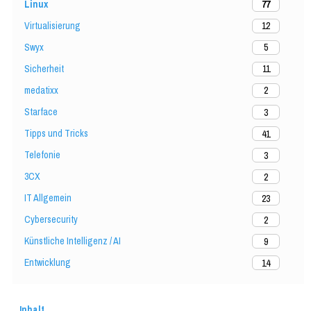
Linux
77
Virtualisierung
12
Swyx
5
Sicherheit
11
medatixx
2
Starface
3
Tipps und Tricks
41
Telefonie
3
3CX
2
IT Allgemein
23
Cybersecurity
2
Künstliche Intelligenz / AI
9
Entwicklung
14
Inhalt