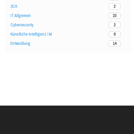
3CX
2
IT Allgemein
23
Cybersecurity
2
Künstliche Intelligenz / AI
9
Entwicklung
14