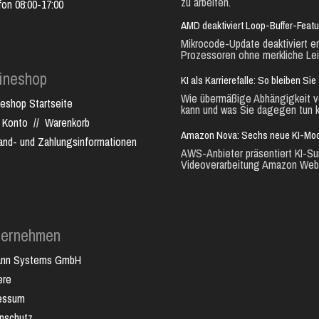
zu arbeiten.
fon 08:00-17:00
AMD deaktiviert Loop-Buffer-Feat
Mikrocode-Update deaktiviert e
Prozessoren ohne merkliche Lei
ineshop
KI als Karrierefalle: So bleiben S
Wie übermäßige Abhängigkeit vo
neshop Startseite
kann und was Sie dagegen tun k
 Konto
//
Warenkorb
Amazon Nova: Sechs neue KI-Mode
and- und Zahlungsinformationen
AWS-Anbieter präsentiert KI-Sui
Videoverarbeitung Amazon Web.
ternehmen
ann Systems GmbH
ere
essum
nschutz