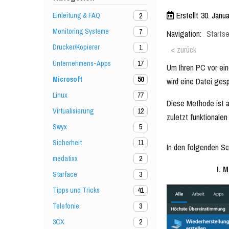
Erstellt
30. Janu
Einleitung & FAQ
2
Monitoring Systeme
7
Navigation:
Startse
Drucker/Kopierer
1
< zurück
Unternehmens-Apps
17
Um Ihren PC vor ein
Microsoft
50
wird eine Datei ges
Linux
77
Diese Methode ist a
Virtualisierung
12
zuletzt funktionale
Swyx
5
Sicherheit
11
In den folgenden Sc
medatixx
2
I. 
Starface
3
Tipps und Tricks
41
Telefonie
3
3CX
2