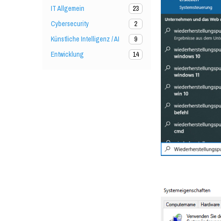
IT Allgemein
23
Cybersecurity
2
Künstliche Intelligenz / AI
9
Entwicklung
14