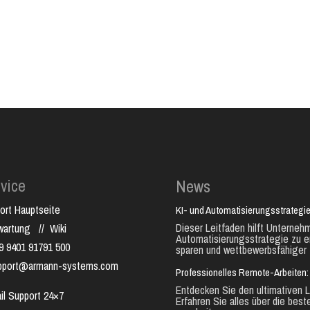
vice
News
ort Hauptseite
KI- und Automatisierungsstrategie
Dieser Leitfaden hilft Unternehm
nwartung
//
Wiki
Automatisierungsstrategie zu e
9 9401 91791 500
sparen und wettbewerbsfähiger 
pport@armann-systems.com
Professionelles Remote-Arbeiten: 
Entdecken Sie den ultimativen L
il Support 24×7
Erfahren Sie alles über die best