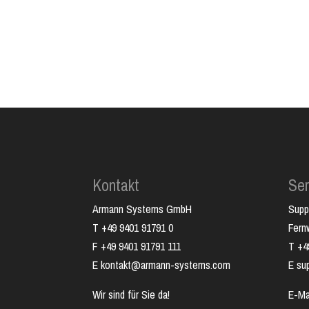
Kontakt
Ser
Armann Systems GmbH
Supp
T +49 9401 91791 0
Fer
F +49 9401 91791 111
T +4
E kontakt@armann-systems.com
E su
Wir sind für Sie da!
E-Ma