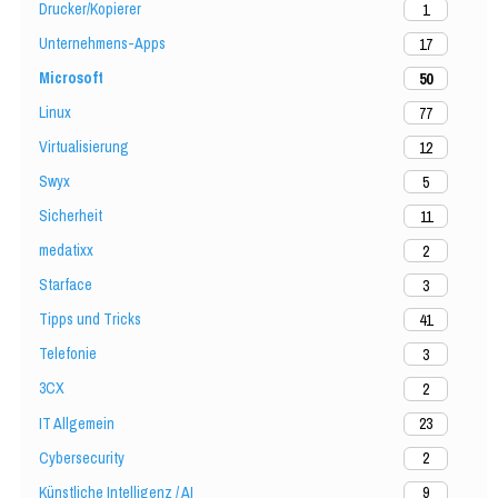
Drucker/Kopierer
1
Unternehmens-Apps
17
Microsoft
50
Linux
77
Virtualisierung
12
Swyx
5
Sicherheit
11
medatixx
2
Starface
3
Tipps und Tricks
41
Telefonie
3
3CX
2
IT Allgemein
23
Cybersecurity
2
Künstliche Intelligenz / AI
9