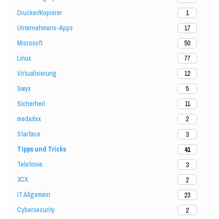
Drucker/Kopierer
1
Unternehmens-Apps
17
Microsoft
50
Linux
77
Virtualisierung
12
Swyx
5
Sicherheit
11
medatixx
2
Starface
3
Tipps und Tricks
41
Telefonie
3
3CX
2
IT Allgemein
23
Cybersecurity
2