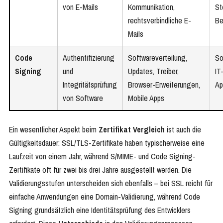
von E-Mails
Kommunikation,
St
rechtsverbindliche E-
Be
Mails
Code
Authentifizierung
Softwareverteilung,
So
Signing
und
Updates, Treiber,
IT
Integritätsprüfung
Browser-Erweiterungen,
Ap
von Software
Mobile Apps
Ein wesentlicher Aspekt beim
Zertifikat Vergleich
ist auch die
Gültigkeitsdauer: SSL/TLS-Zertifikate haben typischerweise eine
Laufzeit von einem Jahr, während S/MIME- und Code Signing-
Zertifikate oft für zwei bis drei Jahre ausgestellt werden. Die
Validierungsstufen unterscheiden sich ebenfalls – bei SSL reicht für
einfache Anwendungen eine Domain-Validierung, während Code
Signing grundsätzlich eine Identitätsprüfung des Entwicklers