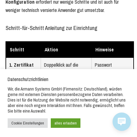
Konfiguration
erfordert nur wenige Schritte und ist auch für
weniger technisch versierte Anwender gut umsetzbar.
Schritt-für-Schritt Anleitung zur Einrichtung
Schritt
Aktion
Hinweise
1. Zertifikat
Doppelklick auf die
Passwort
installieren
.p12/.pfx-Datei und
bereithalten,
Datenschutzrichtlinien
Import-Assistenten
automatische
Wir, die Armann Systems GmbH (Firmensitz: Deutschland), würden
folgen
Speicherortwahl
gerne mit externen Diensten personenbezogene Daten verarbeiten.
empfohlen
Dies ist für die Nutzung der Website nicht notwendig, ermöglicht uns
aber eine noch engere Interaktion mit Ihnen. Falls gewünscht, treffen
Sie bitte eine Auswahl.
2. Outlook-
Datei → Optionen →
Bei mehreren
Einstellungen
Trust Center →
Konten das
Cookie Einstellungen
alles erlauben
öffnen
Einstellungen für das
richtige auswählen