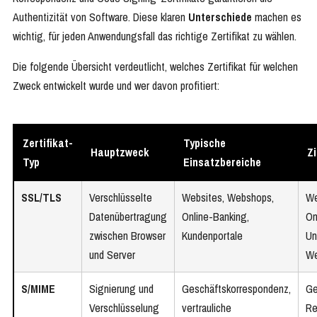
Authentizität von Software. Diese klaren
Unterschiede
machen es
wichtig, für jeden Anwendungsfall das richtige Zertifikat zu wählen.
Die folgende Übersicht verdeutlicht, welches Zertifikat für welchen
Zweck entwickelt wurde und wer davon profitiert:
Zertifikat-
Typische
Hauptzweck
Z
Typ
Einsatzbereiche
SSL/TLS
Verschlüsselte
Websites, Webshops,
We
Datenübertragung
Online-Banking,
On
zwischen Browser
Kundenportale
Un
und Server
We
S/MIME
Signierung und
Geschäftskorrespondenz,
Ge
Verschlüsselung
vertrauliche
Re